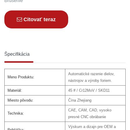
Brúsenie
Citovať teraz
Špecifikácia
Automatické razenie dielov,
Meno Produktu:
nástrojov a výroby foriem.
Materiál:
45 # / Cr12MoV / SKD11
Miesto pôvodu:
Čína Zhejiang
CAE, CAM, CAD, vysoko
Technika:
presné CNC obrábanie
Výskum a dizajn pre OEM a
Prihláška: