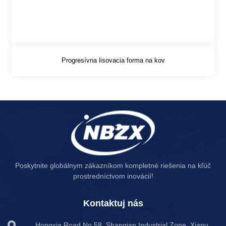
Progresívna lisovacia forma na kov
Poskytnite globálnym zákazníkom kompletné riešenia na kľúč
prostredníctvom inovácií!
Kontaktuj nás
Hongxia Road No.58, Shanqian Industrial Zone, Xiapu