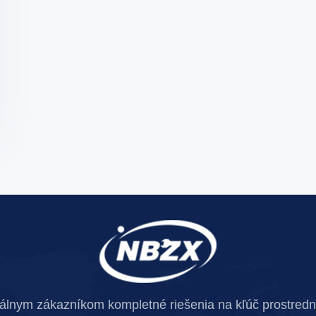
bálnym zákazníkom kompletné riešenia na kľúč prostrední