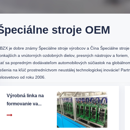
Špeciálne stroje OEM
BZX je dobre známy
Špeciálne stroje výrobcov
a
Čína Špeciálne stroj
onkajších a vnútorných ozdobných dielov, presných nástrojov a foriem
tať sa popredným dodávateľom automobilových súčiastok na globálno
iešenia na kľúč prostredníctvom neustálej technologickej inovácie! Pa
elosvetovo od roku 2006.
Výrobná linka na
formovanie va...