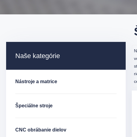
N
Naše kategórie
v
s
r
Nástroje a matrice
c
Špeciálne stroje
CNC obrábanie dielov