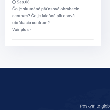
Sep.08
Čo je skutočné päťosové obrábacie
centrum? Čo je falošné päťosové
obrábacie centrum?
Voir plus
Poskytnite glo