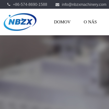
+86-574-8690-1588
info@nbzxmachinery.com
OEM Špeciálne stroje Výrobcovia
DOMOV
O NÁS