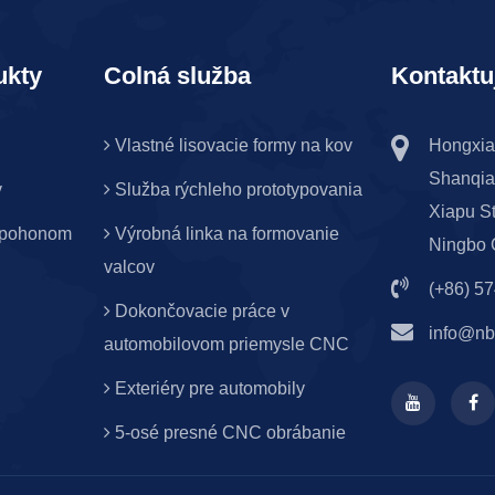
ukty
Colná služba
Kontaktu
Vlastné lisovacie formy na kov
Hongxia
Shanqian
v
Služba rýchleho prototypovania
Xiapu St
m pohonom
Výrobná linka na formovanie
Ningbo C
valcov
(+86) 5
Dokončovacie práce v
info@nb
automobilovom priemysle CNC
Exteriéry pre automobily
5-osé presné CNC obrábanie