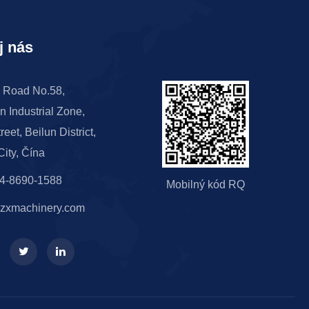
j nás
 Road No.58,
 Industrial Zone,
reet, Beilun District,
ity, Čína
74-8690-1588
Mobilný kód RQ
zxmachinery.com